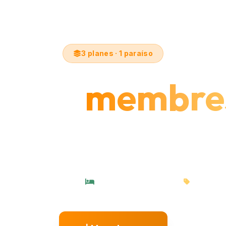
3 planes · 1 paraíso
ige tu
membre
 ilimitado al paraíso tropical a solo 30 min de Medellí
de sol, alojamiento y beneficios que se pagan solos.
as de sol ilimitados
Alojamiento incluido
40% dto. 