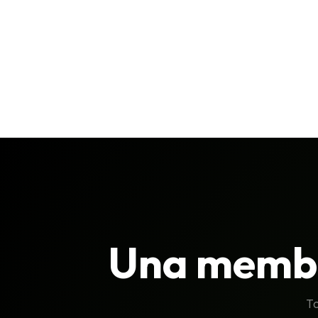
Una membr
To