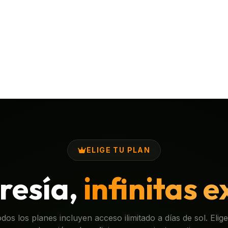
ELIGE TU PLAN
esía,
infinitas 
dos los planes incluyen acceso ilimitado a días de sol. Elige