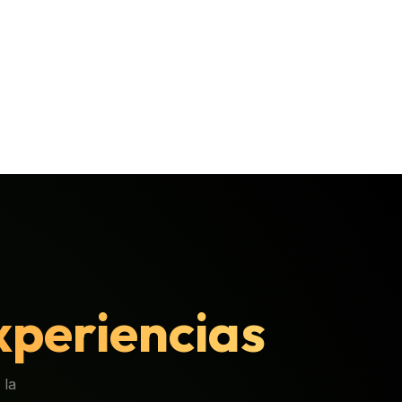
experiencias
 la