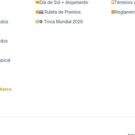
Día de Sol + Alojamiento
Términos 
🎰 Ruleta de Premios
Reglamen
ados
⚽ Trivia Mundial 2026
ados
opical
horro