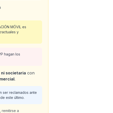
n
CACIÓN MÓVIL es
tractuales y
PP hagan los
ni societaria
con
mercial
.
 ser reclamados ante
 de este último.
 remitirse a