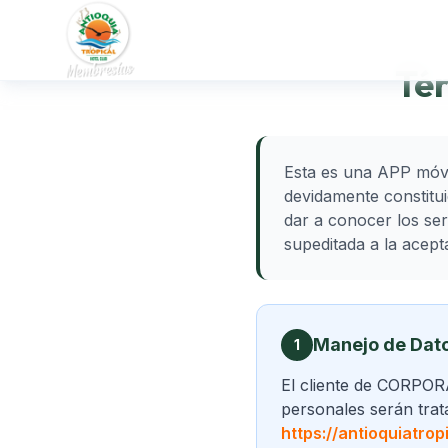
Tér
Esta es una APP móv
devidamente constitu
dar a conocer los se
supeditada a la acept
Manejo de Dat
1
El cliente de CORPO
personales serán trat
https://antioquiatrop