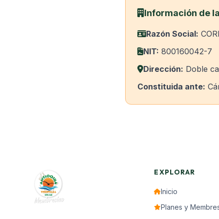
Información de l
Razón Social:
CORP
NIT:
800160042-7
Dirección:
Doble cal
Constituida ante:
Cám
EXPLORAR
Inicio
Planes y Membres