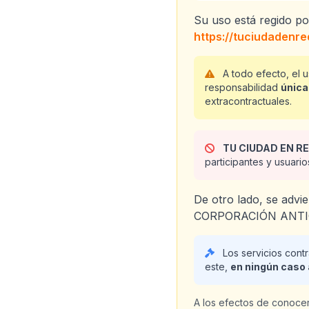
Su uso está regido po
https://tuciudadenr
A todo efecto, el 
responsabilidad
única
extracontractuales.
TU CIUDAD EN RE
participantes y usua
De otro lado, se advi
CORPORACIÓN ANTIOQ
Los servicios con
este,
en ningún caso
A los efectos de conocer