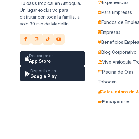
Experiencias
Tu oasis tropical en Antioquia.
Un lugar exclusivo para
Para Empresas
disfrutar con toda la familia, a
Fondos de Emple
solo 30 min de Medellín.
Empresas
Beneficios Emple
Blog Corporativo
Descargar en
App Store
Vive Antioquia Tr
Disponible en
Piscina de Olas
Google Play
Tobogán
Calculadora de A
Embajadores