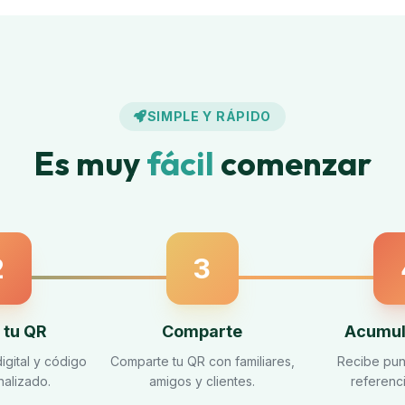
SIMPLE Y RÁPIDO
Es muy
fácil
comenzar
2
3
 tu QR
Comparte
Acumul
digital y código
Comparte tu QR con familiares,
Recibe pun
alizado.
amigos y clientes.
referenci