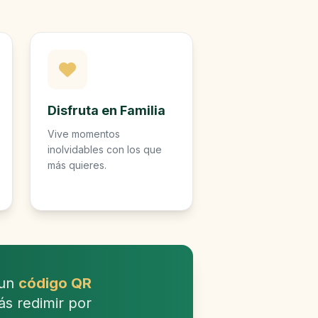
Disfruta en Familia
Vive momentos
inolvidables con los que
más quieres.
 un
código QR
ás redimir por