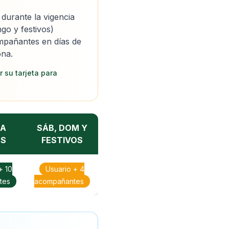
, durante la vigencia
o y festivos)
pañantes en días de
na.
r su tarjeta para
 A
SÁB, DOM Y
ES
FESTIVOS
+ 10
Usuario + 4
tes
acompañantes