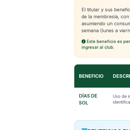
El titular y sus benef
de la membresía, con
asumiendo un consu
semana (lunes a vie
Este beneficio es pers
ingresar al club.
BENEFICIO
DESCR
DÍAS DE
Uso de in
identific
SOL