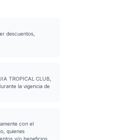
ner descuentos,
OQUIA TROPICAL CLUB,
urante la vigencia de
tamente con el
o, quienes
entos y/o beneficios.