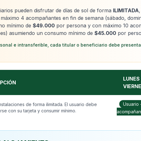
iciarios pueden disfrutar de días de sol de forma
ILIMITADA
 máximo 4 acompañantes en fin de semana (sábado, doming
mo mínimo de
$49.000
por persona y con máximo 10 acom
rnes) asumiendo un consumo mínimo de
$45.000
por perso
onal e intransferible, cada titular o beneficiario debe presenta
LUNES
IPCIÓN
VIERN
Usuario 
stalaciones de forma ilimitada. El usuario debe
arse con su tarjeta y consumir mínimo.
acompañan