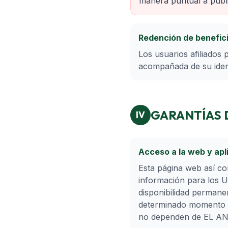
manera puntual a públi
Redención de benefic
Los usuarios afiliados 
acompañada de su identi
GARANTÍAS 
IV
Acceso a la web y apl
Esta página web así co
información para los
disponibilidad permanen
determinado momento ya
no dependen de EL A