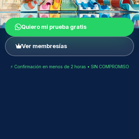
Hatillo.
Quiero mi prueba gratis
Ver membresías
⚡ Confirmación en menos de 2 horas • SIN COMPROMISO