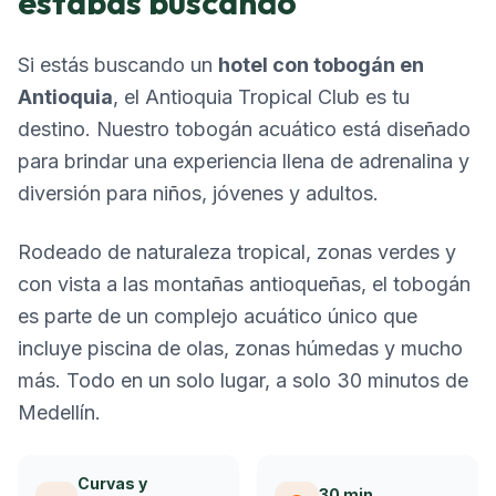
estabas buscando
Si estás buscando un
hotel con tobogán en
Antioquia
, el Antioquia Tropical Club es tu
destino. Nuestro tobogán acuático está diseñado
para brindar una experiencia llena de adrenalina y
diversión para niños, jóvenes y adultos.
Rodeado de naturaleza tropical, zonas verdes y
con vista a las montañas antioqueñas, el tobogán
es parte de un complejo acuático único que
incluye piscina de olas, zonas húmedas y mucho
más. Todo en un solo lugar, a solo 30 minutos de
Medellín.
Curvas y
30 min