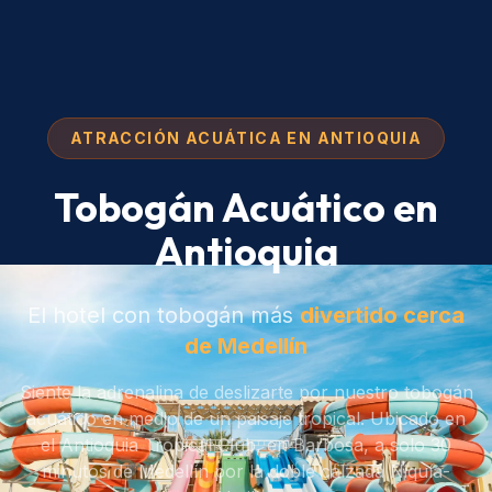
ATRACCIÓN ACUÁTICA EN ANTIOQUIA
Tobogán Acuático en
Antioquia
El hotel con tobogán más
divertido cerca
de Medellín
Siente la adrenalina de deslizarte por nuestro tobogán
acuático en medio de un paisaje tropical. Ubicado en
el Antioquia Tropical Club, en Barbosa, a solo 30
minutos de Medellín por la doble calzada Niquía-