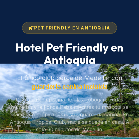
PET FRIENDLY EN ANTIOQUIA
Hotel Pet Friendly en
Antioquia
El único club cerca de Medellín con
guardería canina incluida
Disfruta de la piscina de olas, tobogán, zonas
húmedas y la Fonda Paisa mientras tu mascota se
divierte en Trópican, nuestra guardería canina. En
Antioquia Tropical Club, nadie se queda en casa. A
solo 30 minutos de Medellín.