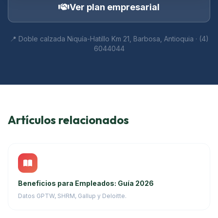
Ver plan empresarial
📍 Doble calzada Niquía-Hatillo Km 21, Barbosa, Antioquia · (4)
6044044
Artículos relacionados
Beneficios para Empleados: Guía 2026
Datos GPTW, SHRM, Gallup y Deloitte.